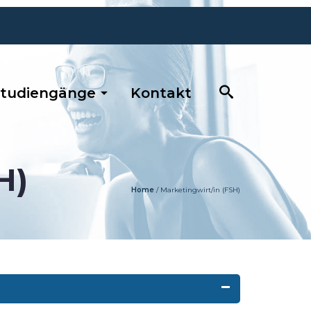
tudiengänge
Kontakt
H)
Home
/
Marketingwirt/in (FSH)