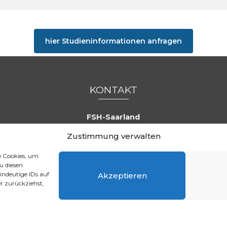
hier Studieninformationen anfragen
KONTAKT
FSH-Saarland
Feldmannstraße 26
Zustimmung verwalten
66119 Saarbrücken
e Cookies, um
Tel. 0681 / 3905263
u diesen
Fax. 0681 / 3904620
indeutige IDs auf
Akzeptieren
eMail:
info@e-fsh.de
r zurückziehst,
Kontaktformular aufrufen
Aktuelle BGH Urteile
Referenzen
Blog
Stellenangebot