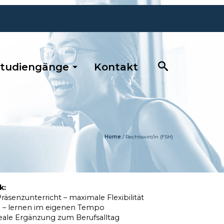
tudiengänge
Kontakt
)
Home
/
Rechtswirt/in (FSH)
k:
äsenzunterricht – maximale Flexibilität
ch – lernen im eigenen Tempo
eale Ergänzung zum Berufsalltag