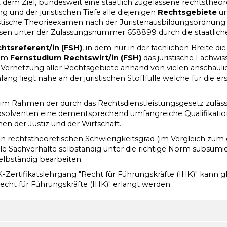
 dem Ziel, bundesweit eine staatlich zugelassene rechtstheo
g und der juristischen Tiefe alle diejenigen
Rechtsgebiete
um
istische Theorieexamen nach der Juristenausbildungsordnung d
elassen unter der Zulassungsnummer 658899 durch die staatliche
htsreferent/in (FSH)
, in dem nur in der fachlichen Breite di
eim
Fernstudium Rechtswirt/in (FSH)
das juristische Fachwiss
ernetzung aller Rechtsgebiete anhand von vielen anschaulich
ang liegt nahe an der juristischen Stofffülle welche für die er
im Rahmen der durch das Rechtsdienstleistungsgesetz zulässig
bsolventen eine dementsprechend umfangreiche Qualifikatio
hen der Justiz und der Wirtschaft.
en rechtstheoretischen Schwierigkeitsgrad (im Vergleich zum
ele Sachverhalte selbständig unter die richtige Norm subsu
lbständig bearbeiten.
-Zertifikatslehrgang "Recht für Führungskräfte (IHK)" kann 
Recht für Führungskräfte (IHK)" erlangt werden.