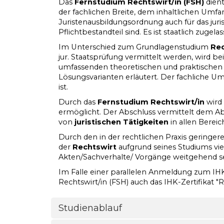
Das
Fernstudium Rechtswirt/in (FSH)
dient
der fachlichen Breite, dem inhaltlichen Umfan
Juristenausbildungsordnung auch für das jur
Pflichtbestandteil sind. Es ist staatlich zug
Im Unterschied zum Grundlagenstudium
Rec
jur. Staatsprüfung vermittelt werden, wird b
umfassenden theoretischen und praktischen V
Lösungsvarianten erläutert. Der fachliche Umf
ist.
Durch das
Fernstudium Rechtswirt/in
wird 
ermöglicht. Der Abschluss vermittelt dem A
von
juristischen Tätigkeiten
in allen Bereic
Durch den in der rechtlichen Praxis geringer
der
Rechtswirt
aufgrund seines Studiums vi
Akten/Sachverhalte/ Vorgänge weitgehend se
Im Falle einer parallelen Anmeldung zum IHK
Rechtswirt/in (FSH) auch das IHK-Zertifikat "
Studienablauf