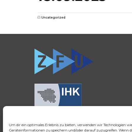
Uncategorized
Um dir ein optimales Erlebnis zu bieten, verwenden wir Technologien wi
© 2026 FSH Fernstudium
Geräteinformationen zu speichern und/oder darauf zuzugreifen. Wenn d