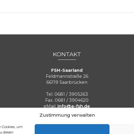
KONTAKT
FSH-Saarland
Feldmannstraße 26
66119 Saarbrücken
Tel. 0681 / 3905263
Fax. 0681 / 3904620
eMail:
info@e-fsh.de
Kontaktformular aufrufen
Zustimmung verwalten
e Cookies, um
Aktuelle BGH Urteile
Referenzen
Blog
Stellenangebot
u diesen