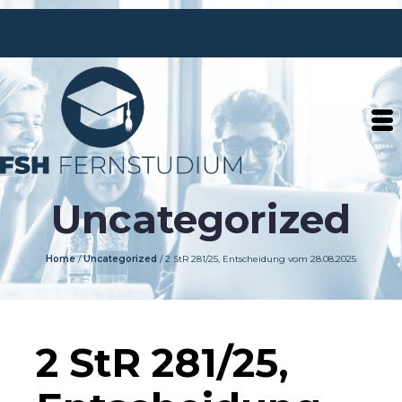
Uncategorized
Home
/
Uncategorized
/
2 StR 281/25, Entscheidung vom 28.08.2025
2 StR 281/25,