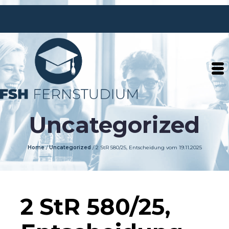
Uncategorized
Home
/
Uncategorized
/
2 StR 580/25, Entscheidung vom 19.11.2025
2 StR 580/25,