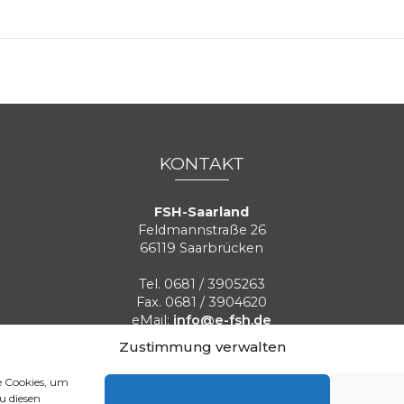
KONTAKT
FSH-Saarland
Feldmannstraße 26
66119 Saarbrücken
Tel. 0681 / 3905263
Fax. 0681 / 3904620
eMail:
info@e-fsh.de
Kontaktformular aufrufen
Zustimmung verwalten
e Cookies, um
Aktuelle BGH Urteile
Referenzen
Blog
Stellenangebot
u diesen