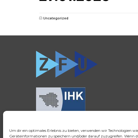
Uncategorized
Um dir ein optimales Erlebnis zu bieten, verwenden wir Technologien wi
© 2026 FSH Fernstudium
Geräteinformationen zu speichern und/oder darauf zuzugreifen. Wenn d