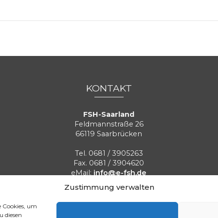
KONTAKT
FSH-Saarland
Feldmannstraße 26
66119 Saarbrücken
Tel. 0681 / 3905263
Fax. 0681 / 3904620
eMail:
info@e-fsh.de
Kontaktformular aufrufen
Zustimmung verwalten
e Cookies, um
Aktuelle BGH Urteile
Referenzen
Blog
Stellenangebot
u diesen