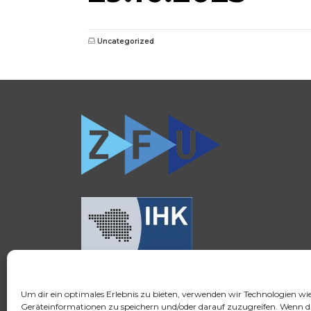
Uncategorized
Um dir ein optimales Erlebnis zu bieten, verwenden wir Technologien wi
© 2026 FSH Fernstudium
Geräteinformationen zu speichern und/oder darauf zuzugreifen. Wenn d