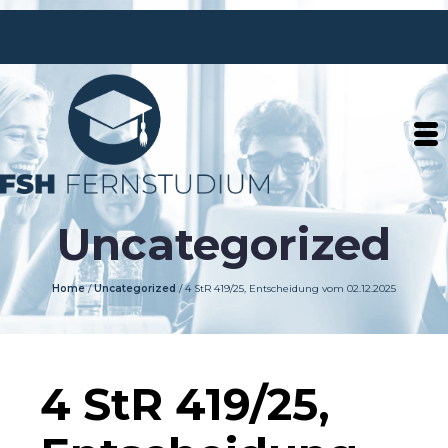
Uncategorized
Home
/
Uncategorized
/
4 StR 419/25, Entscheidung vom 02.12.2025
4 StR 419/25,