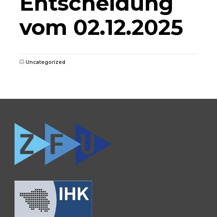
Entscheidung
vom 02.12.2025
Uncategorized
0681 / 390 5263