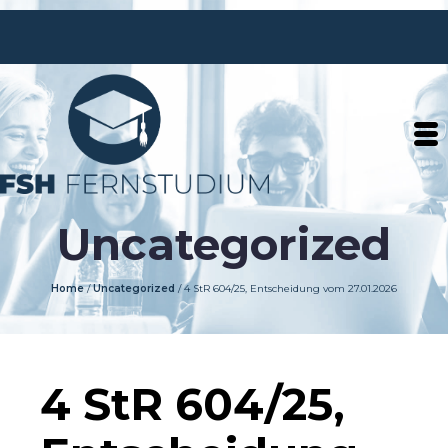
Uncategorized
Home
/
Uncategorized
/
4 StR 604/25, Entscheidung vom 27.01.2026
4 StR 604/25,