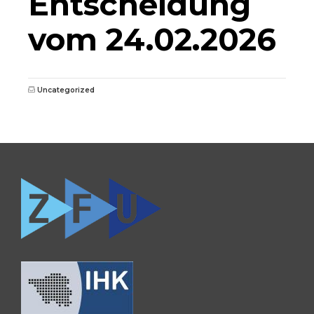
Entscheidung
vom 24.02.2026
Uncategorized
0681 / 390 5263