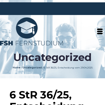
Uncategorized
Home
/
Uncategorized
/
6 StR 36/25, Entscheidung vom 29.04.2025
6 StR 36/25,