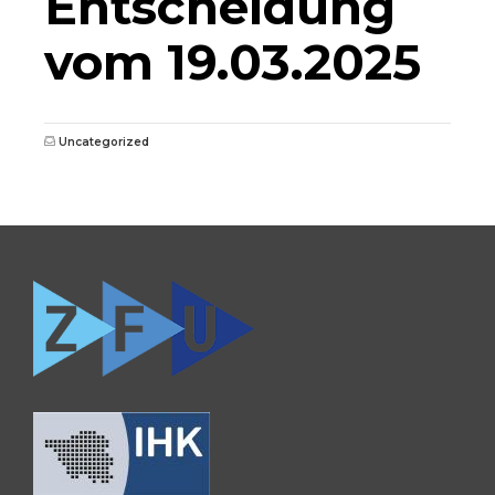
Entscheidung
vom 19.03.2025
Uncategorized
0681 / 390 5263