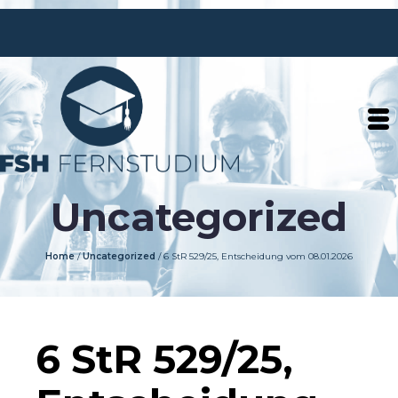
Uncategorized
Home
/
Uncategorized
/
6 StR 529/25, Entscheidung vom 08.01.2026
6 StR 529/25,