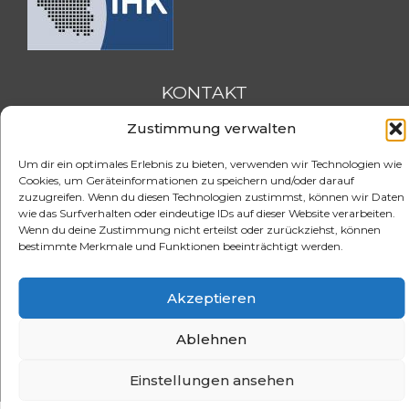
KONTAKT
Zustimmung verwalten
FSH-Saarland
Feldmannstraße 26
Um dir ein optimales Erlebnis zu bieten, verwenden wir Technologien wie
66119 Saarbrücken
Cookies, um Geräteinformationen zu speichern und/oder darauf
zuzugreifen. Wenn du diesen Technologien zustimmst, können wir Daten
wie das Surfverhalten oder eindeutige IDs auf dieser Website verarbeiten.
Tel. 0681 / 3905263
Wenn du deine Zustimmung nicht erteilst oder zurückziehst, können
Fax. 0681 / 3904620
bestimmte Merkmale und Funktionen beeinträchtigt werden.
eMail:
info@e-fsh.de
Kontaktformular aufrufen
Akzeptieren
Aktuelle BGH Urteile
Referenzen
Blog
Stellenangebote
Ablehnen
Datenschutzerklärung
Impressum
Cookie-Richtlinie (EU)
© 2026 FSH Fernstudium
Einstellungen ansehen