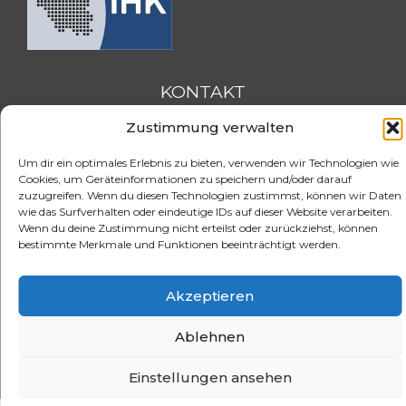
KONTAKT
Zustimmung verwalten
FSH-Saarland
Feldmannstraße 26
Um dir ein optimales Erlebnis zu bieten, verwenden wir Technologien wie
66119 Saarbrücken
Cookies, um Geräteinformationen zu speichern und/oder darauf
zuzugreifen. Wenn du diesen Technologien zustimmst, können wir Daten
wie das Surfverhalten oder eindeutige IDs auf dieser Website verarbeiten.
Tel. 0681 / 3905263
Wenn du deine Zustimmung nicht erteilst oder zurückziehst, können
Fax. 0681 / 3904620
bestimmte Merkmale und Funktionen beeinträchtigt werden.
eMail:
info@e-fsh.de
Kontaktformular aufrufen
Akzeptieren
Aktuelle BGH Urteile
Referenzen
Blog
Stellenangebote
Ablehnen
Datenschutzerklärung
Impressum
Cookie-Richtlinie (EU)
© 2026 FSH Fernstudium
Einstellungen ansehen