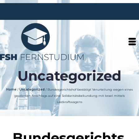
Uncategorized
Home
/
Uncategorized
/
Bundesgerichtshof bestätigt Verurteilung wegen eines
geplanten Anschlags auf eine Solidaritätsbekundung mit Israel mittels
Lastkraftwagens
Bundesgerichts