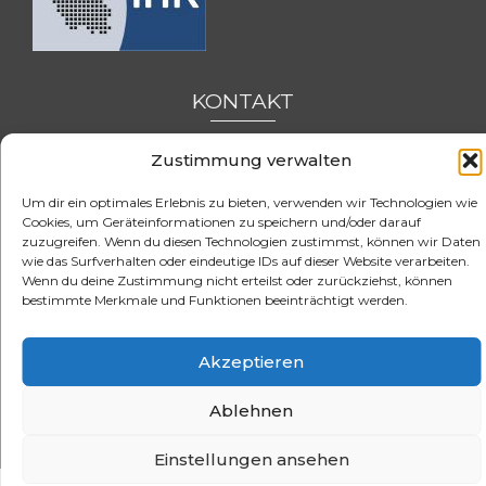
KONTAKT
Zustimmung verwalten
FSH-Saarland
Feldmannstraße 26
66119 Saarbrücken
Um dir ein optimales Erlebnis zu bieten, verwenden wir Technologien wie
Cookies, um Geräteinformationen zu speichern und/oder darauf
zuzugreifen. Wenn du diesen Technologien zustimmst, können wir Daten
Tel. 0681 / 3905263
wie das Surfverhalten oder eindeutige IDs auf dieser Website verarbeiten.
Fax. 0681 / 3904620
Wenn du deine Zustimmung nicht erteilst oder zurückziehst, können
eMail:
info@e-fsh.de
bestimmte Merkmale und Funktionen beeinträchtigt werden.
Kontaktformular aufrufen
Akzeptieren
Aktuelle BGH Urteile
Referenzen
Blog
Stellenangebote
Datenschutzerklärung
Impressum
Cookie-Richtlinie (EU)
Ablehnen
© 2026 FSH Fernstudium
Einstellungen ansehen