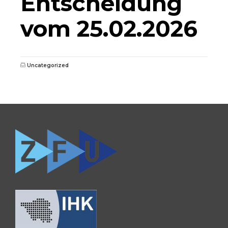
Entscheidung
vom 25.02.2026
Uncategorized
0681 / 390 5263