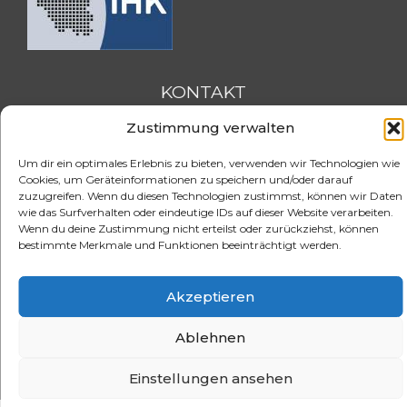
KONTAKT
Zustimmung verwalten
FSH-Saarland
Feldmannstraße 26
Um dir ein optimales Erlebnis zu bieten, verwenden wir Technologien wie
66119 Saarbrücken
Cookies, um Geräteinformationen zu speichern und/oder darauf
zuzugreifen. Wenn du diesen Technologien zustimmst, können wir Daten
wie das Surfverhalten oder eindeutige IDs auf dieser Website verarbeiten.
Tel. 0681 / 3905263
Wenn du deine Zustimmung nicht erteilst oder zurückziehst, können
Fax. 0681 / 3904620
bestimmte Merkmale und Funktionen beeinträchtigt werden.
eMail:
info@e-fsh.de
Kontaktformular aufrufen
Akzeptieren
Aktuelle BGH Urteile
Referenzen
Blog
Stellenangebote
Ablehnen
Datenschutzerklärung
Impressum
Cookie-Richtlinie (EU)
© 2026 FSH Fernstudium
Einstellungen ansehen