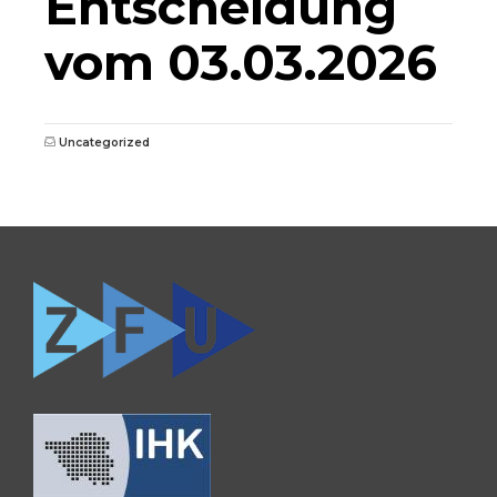
Entscheidung
vom 03.03.2026
Uncategorized
0681 / 390 5263