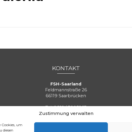
KONTAKT
FSH-Saarland
Feldmannstraße 26
66119 Saarbrücken
Tel. 0681 / 3905263
Zustimmung verwalten
Fax. 0681 / 3904620
eMail:
info@e-fsh.de
e Cookies, um
Kontaktformular aufrufen
u diesen