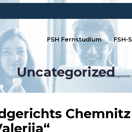
FSH Fernstudium
FSH-S
Uncategorized
Home
/
Uncategorized
/
ndgerichts Chemnitz
aleriia“