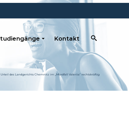
tudiengänge
Kontakt
Urteil des Landgerichts Chemnitz im „Mordfall Valeriia“ rechtskräftig
0681 / 390 5263