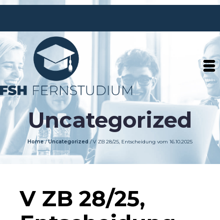
Uncategorized
Home
/
Uncategorized
/
V ZB 28/25, Entscheidung vom 16.10.2025
V ZB 28/25,