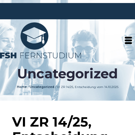
Uncategorized
Home
/
Uncategorized
/
VI ZR 14/25, Entscheidung vom 14.10.2025
VI ZR 14/25,