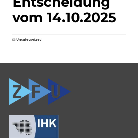
Entscheidung
vom 14.10.2025
Uncategorized
0681 / 390 5263