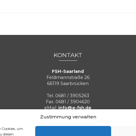
KONTAKT
FSH-Saarland
Feldmannstraße 26
66119 Saarbrücken
Tel. 0681 / 3905263
Fax. 0681 / 3904620
eMail:
info@e-fsh.de
Kontaktformular aufrufen
Zustimmung verwalten
e Cookies, um
Aktuelle BGH Urteile
Referenzen
Blog
Stellenangebot
u diesen