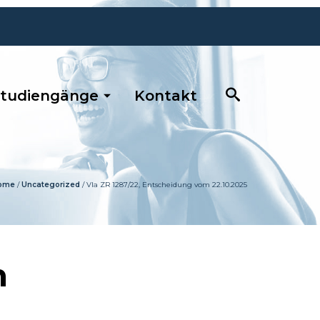
tudiengänge
Kontakt
ome
/
Uncategorized
/
VIa ZR 1287/22, Entscheidung vom 22.10.2025
0681 / 390 5263
m