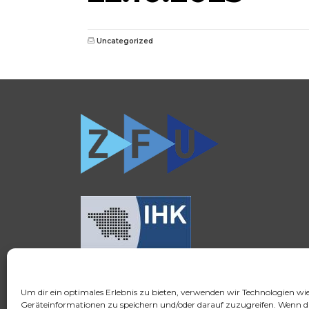
Uncategorized
Um dir ein optimales Erlebnis zu bieten, verwenden wir Technologien wi
© 2026 FSH Fernstudium
Geräteinformationen zu speichern und/oder darauf zuzugreifen. Wenn d