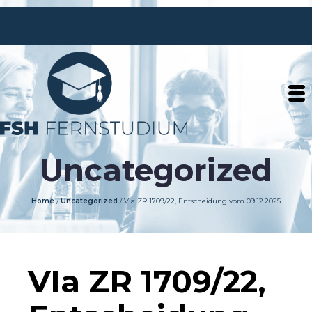
Uncategorized
Home
/
Uncategorized
/
VIa ZR 1709/22, Entscheidung vom 09.12.2025
VIa ZR 1709/22,