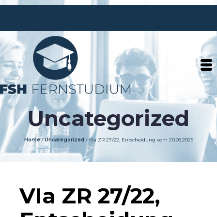
Uncategorized
Home
/
Uncategorized
/
VIa ZR 27/22, Entscheidung vom 20.05.2025
VIa ZR 27/22,