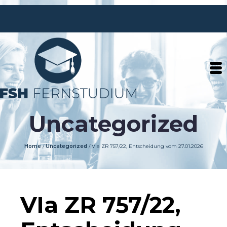
Uncategorized
Home
/
Uncategorized
/
VIa ZR 757/22, Entscheidung vom 27.01.2026
VIa ZR 757/22,