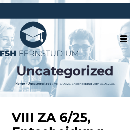
Uncategorized
Home
/
Uncategorized
/
VIII ZA 6/25, Entscheidung vom 05.08.2025
VIII ZA 6/25,