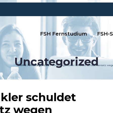
FSH Fernstudium
FSH-S
Uncategorized
Home
/
Uncategorized
/
Wohnungsmakler schuldet Schadensersatz wegen
ler schuldet
tz wegen