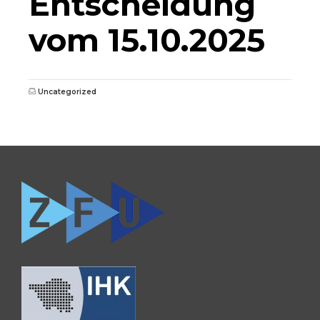
Entscheidung
vom 15.10.2025
Uncategorized
0681 / 390 5263