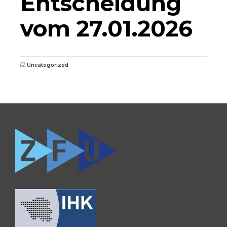
Entscheidung
vom 27.01.2026
Uncategorized
0681 / 390 5263