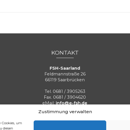
KONTAKT
FSH-Saarland
Feldmannstraße 26
66119 Saarbrücken
Tel. 0681 / 3905263
Fax. 0681 / 3904620
eMail:
info@e-fsh.de
Kontaktformular aufrufen
Zustimmung verwalten
e Cookies, um
Aktuelle BGH Urteile
Referenzen
Blog
Stellenangebot
u diesen