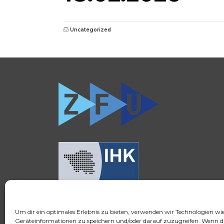
Uncategorized
Um dir ein optimales Erlebnis zu bieten, verwenden wir Technologien wi
© 2026 FSH Fernstudium
Geräteinformationen zu speichern und/oder darauf zuzugreifen. Wenn d