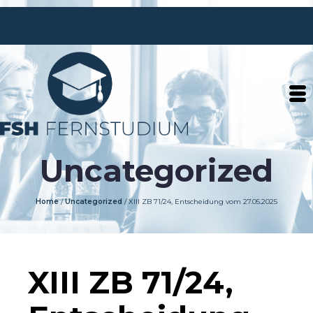
Uncategorized
Home
/
Uncategorized
/
XIII ZB 71/24, Entscheidung vom 27.05.2025
XIII ZB 71/24,