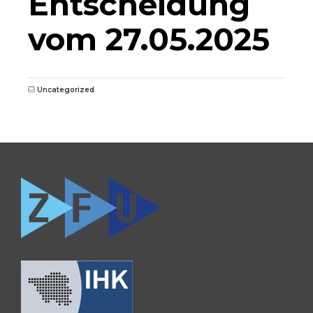
Entscheidung
vom 27.05.2025
Uncategorized
0681 / 390 5263